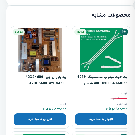
محصولات مشابه
10٪
موجود
موجود
بک لایت مرغوب سامسونگ 40EH
برد پاور ال جی 42CS4600-
40EH5000 40J4865 شامل
42CS5600-42CS460-
3شاخه
42CS560
قیمت
۱.۳۱۰.۰۰۰
تومان
قیمت نهایی
قیمت
۱.۱۸۰.۰۰۰
تومان
۵.۰۰۰.۰۰۰
تومان
افزودن به سبد خرید
افزودن به سبد خرید