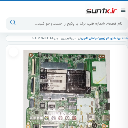
پرش به محتوا
جست‌وجوی محصولات
خانه
/
برد های تلوزیون
/
بردهای الجی
/
برد مین تلویزیون الجی 65UM7600PTA