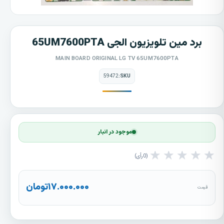
برد مین تلویزیون الجی 65UM7600PTA
MAIN BOARD ORIGINAL LG TV 65UM7600PTA
59472
SKU:
موجود در انبار
★
★
★
★
★
0
رأی
۱۷.۰۰۰.۰۰۰
تومان
قیمت