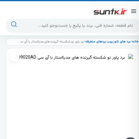
پرش به محتوا
جست‌وجوی محصولات
خانه
/
برد های تلوزیون
/
بردهای متفرقه
/
برد پاور نو شکسته گیرنده های مدیااستار با آی سی FD9020AD