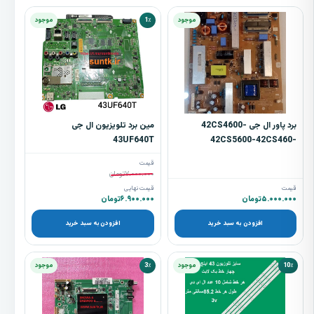
موجود
1٪
موجود
برد پاور ال جی 42CS4600-
مین برد تلویزیون ال جی
43UF640T
42CS5600-42CS460-
42CS560
قیمت
۷.۰۰۰.۰۰۰
تومان
قیمت
قیمت نهایی
۵.۰۰۰.۰۰۰
تومان
۶.۹۰۰.۰۰۰
تومان
افزودن به سبد خرید
افزودن به سبد خرید
10٪
موجود
3٪
موجود