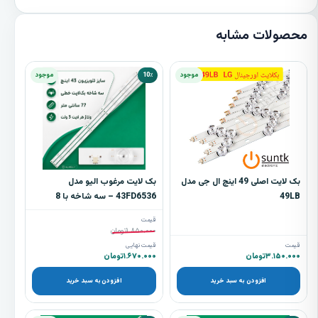
محصولات مشابه
موجود
10٪
موجود
بک لایت اصلی 49 اینچ ال جی مدل
بک لایت مرغوب الیو مدل
49LB
43FD6536 – سه شاخه با 8
ال‌ای‌دی 3 ولتی
قیمت
۱.۸۵۰.۰۰۰
تومان
قیمت
قیمت نهایی
۳.۱۵۰.۰۰۰
تومان
۱.۶۷۰.۰۰۰
تومان
افزودن به سبد خرید
افزودن به سبد خرید