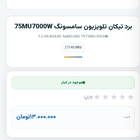
برد تیکان تلویزیون سامسونگ 75MU7000W
T.CON BOARD SAMSUNG TV75MU7000W
27548
SKU:
موجود در انبار
★
★
★
★
★
0
رأی
۱۳.۰۰۰.۰۰۰
تومان
قیمت