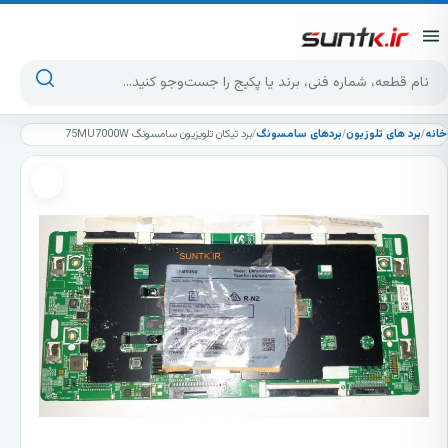
پرش به محتوا
جست‌وجوی محصولات
خانه
/
برد های تلوزیون
/
بردهای سامسونگ
/
برد تیکان تلویزیون سامسونگ 75MU7000W