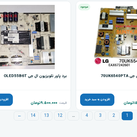
موجود
70UK654
برد پاور تلویزیون ال جی OLED55B6T
افزودن به سبد خرید
افزودن
۱
تومان
۹.۵۰۰.۰۰۰
تومان
قیمت
←
14
13
12
…
4
3
2
1