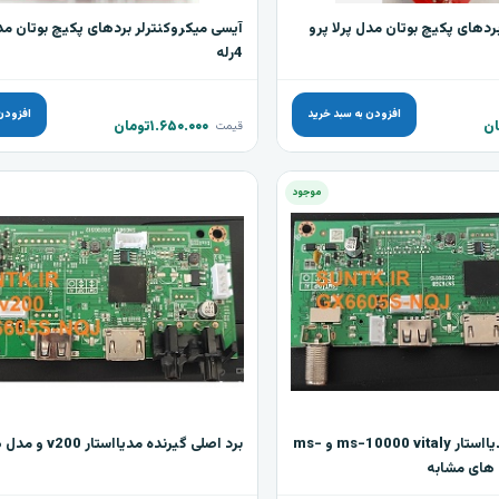
ردهای پکیچ بوتان مدل پرلا پرو
آیسی میکروکنترلر بردهای پکیچ بوتان مدل
4رله
افزودن به سبد خرید
افزودن
ان
۱.۶۵۰.۰۰۰
تومان
قیمت
موجود
برد اصلی گیرنده مدیااستار ms-10000 vitaly و ms-
برد اصلی گیرنده مدیااستار v200 و مدل های مشابه