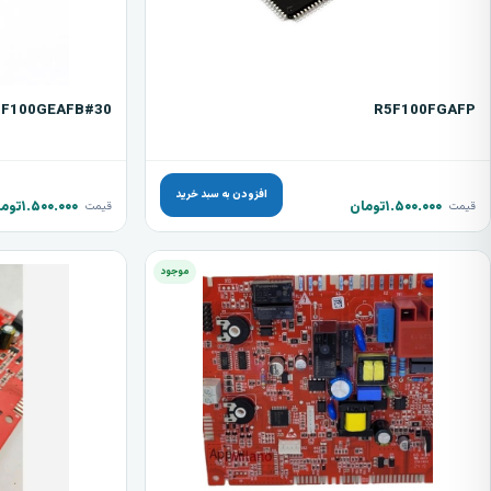
5F100GEAFB#30
R5F100FGAFP
افزودن به سبد خرید
۱.۵۰۰.۰۰۰
تومان
۱.۵۰۰.۰۰۰
توما
قیمت
قیمت
موجود