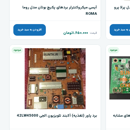
 پرلا پرو
آیسی میکروکنترلر بردهای پکیچ بوتان مدل روما
ROMA
 به سبد خرید
افزودن به سبد خرید
۱.۶۵۰.۰۰۰
تومان
قیمت
موجود
موجود
برد پاور (تغذیه) آکبند تلویزیون الجی 42LW45000