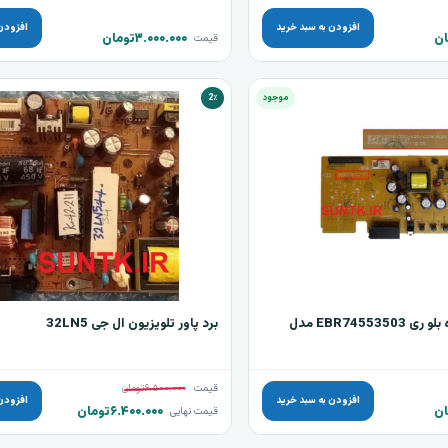
افزودن به سبد خرید
افزودن
ان
۳.۰۰۰.۰۰۰
تومان
قیمت
موجود
2٪
برد پاور پخش‌کننده بلو‌ ری EBR74553503 مدل
برد پاور تلویزیون ال جی 32LN5
قیمت
۶.۵۰۰.۰۰۰
تومان
افزودن به سبد خرید
افزودن
ان
۶.۴۰۰.۰۰۰
تومان
قیمت نهایی