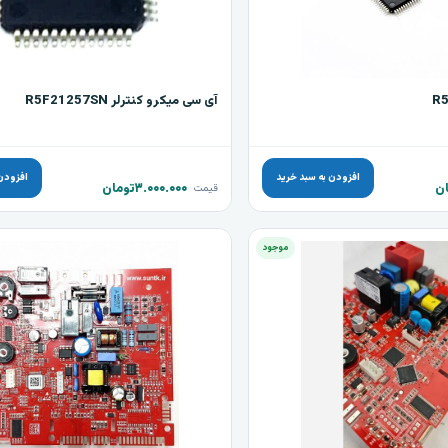
R
آی سی میکرو کنترلر R5F21257SN
افزودن به سبد خرید
افزودن
ن
۳.۰۰۰.۰۰۰
تومان
قیمت
موجود