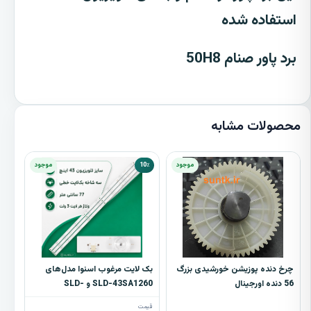
استفاده شده
برد پاور صنام 50H8
محصولات مشابه
موجود
10٪
موجود
چرخ دنده پوزیشن خورشیدی بزرگ
بک لایت مرغوب اسنوا مدل‌های
56 دنده اورجینال
SLD-43SA1260 و SLD-
43SA1270 – سه شاخه با 8
قیمت