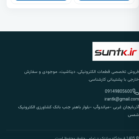
فروش تخصصی قطعات الکترونیکی، دیتاشیت، موجودی و سفارش
خارجی با پشتیبانی کارشناسی.
09149805600
irantk@gmail.com
آذربایجان غربی -میاندوآب -بلوار باهنر جنب بانک کشاورزی الکترونیک
شمس
© 1405 فروشگاه سانتک — تمامی حقوق محفوظ است.