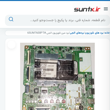
پرش به محتوا
جست‌وجوی محصولات
خانه
/
برد های تلوزیون
/
بردهای الجی
/
برد مین تلویزیون الجی 65UM7600PTA