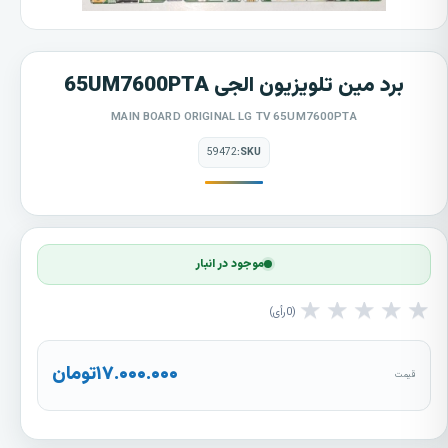
برد مین تلویزیون الجی 65UM7600PTA
MAIN BOARD ORIGINAL LG TV 65UM7600PTA
59472
SKU:
موجود در انبار
★
★
★
★
★
0
رأی
۱۷.۰۰۰.۰۰۰
تومان
قیمت