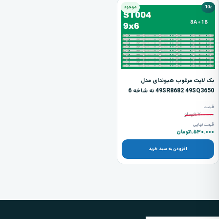
10٪
موجود
بک لایت مرغوب هیوندای مدل
49SR8682 49SQ3650 نه شاخه 6
ال ای دی
قیمت
۱.۷۰۰.۰۰۰
تومان
قیمت نهایی
۱.۵۳۰.۰۰۰
تومان
افزودن به سبد خرید