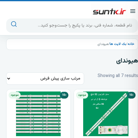
پرش به محتوا
جست‌وجوی محصولات
خانه
/
بک لایت ها
/
هیوندای
هیوندای
Showing all 7 results
10٪
موجود
10٪
موجود