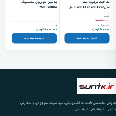
بک لایت مرغوب اسنوا
برد مین تلویزیون سامسونگ
مدل43SA120 43SA220 شامل
75mu7000w
8شاخه 3 ال ای دی st029
قیمت
۹۸۰.۰۰۰
تومان
قیمت نهایی
قیمت
۹۰۰.۰۰۰
تومان
۱۸.۰۰۰.۰۰۰
تومان
افزودن به سبد خرید
افزودن به سبد خرید
فروش تخصصی قطعات الکترونیکی، دیتاشیت، موجودی و سفارش
خارجی با پشتیبانی کارشناسی.