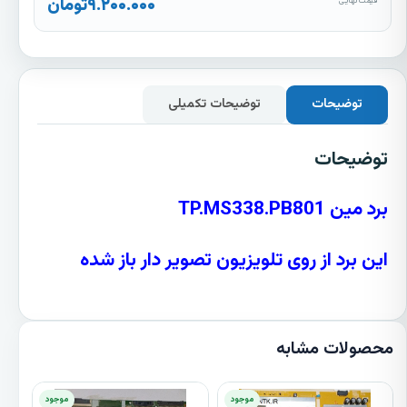
۹.۲۰۰.۰۰۰
تومان
قیمت نهایی
توضیحات
توضیحات تکمیلی
توضیحات
برد مین TP.MS338.PB801
این برد از روی تلویزیون تصویر دار باز شده
محصولات مشابه
موجود
موجود