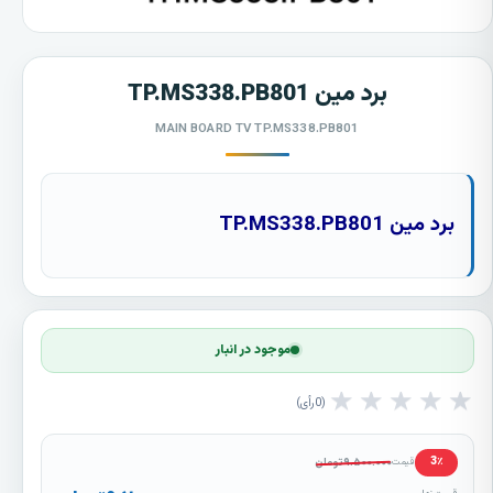
برد مین TP.MS338.PB801
MAIN BOARD TV TP.MS338.PB801
برد مین TP.MS338.PB801
موجود در انبار
★
★
★
★
★
0
رأی
۹.۵۰۰.۰۰۰
تومان
3٪
قیمت