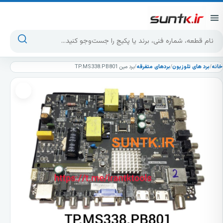
پرش به محتوا
جست‌وجوی محصولات
خانه
/
برد های تلوزیون
/
بردهای متفرقه
/
برد مین TP.MS338.PB801