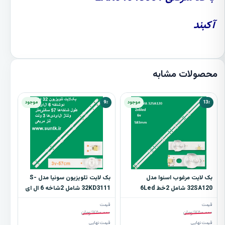
آکبند
محصولات مشابه
13٪
موجود
9٪
موجود
بک لایت مرغوب اسنوا مدل
بک لایت تلویزیون سونیا مدل S-
32SA120 شامل 2خط 6Led
32KD3111 شامل 2شاخه 6 ال ای
دی
قیمت
قیمت
۷۵۰.۰۰۰
تومان
۷۵۰.۰۰۰
تومان
قیمت نهایی
قیمت نهایی