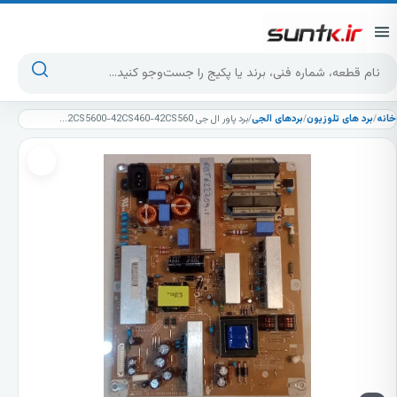
پرش به محتوا
جست‌وجوی محصولات
خانه
/
برد های تلوزیون
/
بردهای الجی
/
برد پاور ال جی 42CS4600-42CS5600-42CS460-42CS560