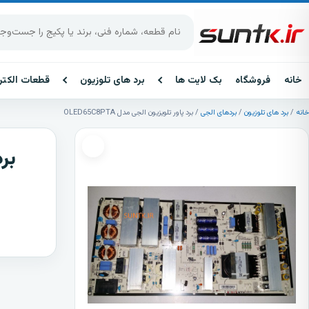
پرش به محتوا
جست‌وجوی محصولات
خانه
فروشگاه
بک لایت ها
برد های تلوزیون
قطعات الکتر
خانه
/
برد های تلوزیون
/
بردهای الجی
/ برد پاور تلویزیون الجی مدل OLED65C8PTA
برد