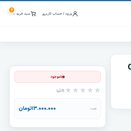
0
ورود / حساب کاربری
سبد خرید
⌄
ناموجود
★
★
★
★
★
0
رأی
۱۳.۰۰۰.۰۰۰
تومان
قیمت