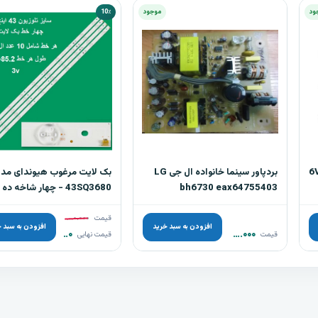
ود
موجود
10٪
بک لایت های جایگزین تکی 6V 2W
بردپاور سینما خانواده ال جی LG
بک لایت مرغوب هیوندای مد
bh6730 eax64755403
43SQ3680 - چهار شاخه د
دی
قیمت
۱.۲۵۰.۰۰۰
تومان
افزودن به سبد خرید
افزودن به سبد 
۵.۰۰۰.۰۰۰
تومان
۱.۱۳۰.۰۰۰
تومان
قیمت
قیمت نهایی