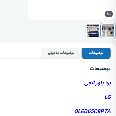
1
/2
توضیحات
توضیحات تکمیلی
توضیحات
برد پاور الجی
LG
OLED65C8PTA