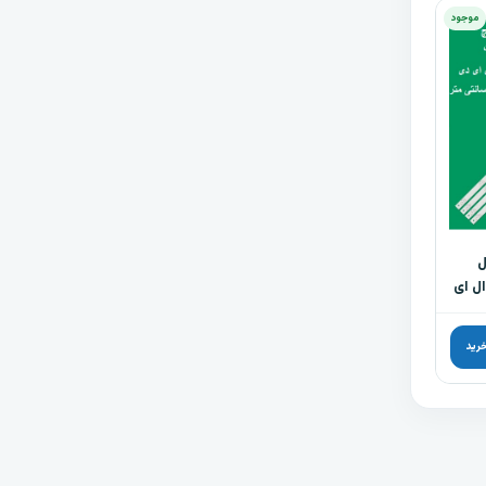
موجود
ل
ه ال ای
خرید