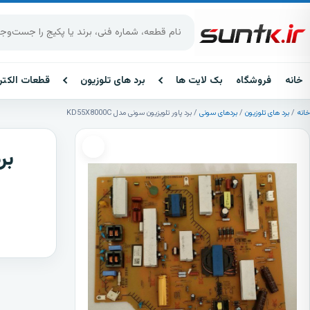
پرش به محتوا
جست‌وجوی محصولات
خانه
فروشگاه
بک لایت ها
برد های تلوزیون
قطعات الکتر
خانه
/
برد های تلوزیون
/
بردهای سونی
/ برد پاور تلویزیون سونی مدل KD55X8000C
برد