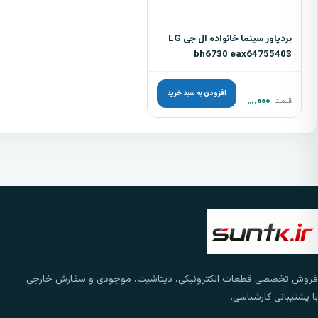
بردپاور سینما خانواده ال جی LG
bh6730 eax64755403
افزودن به سبد خرید
۵.۰۰۰.۰۰۰
تومان
قیمت
فروش تخصصی قطعات الکترونیکی، دیتاشیت، موجودی و سفارش خارجی
با پشتیبانی کارشناسی.