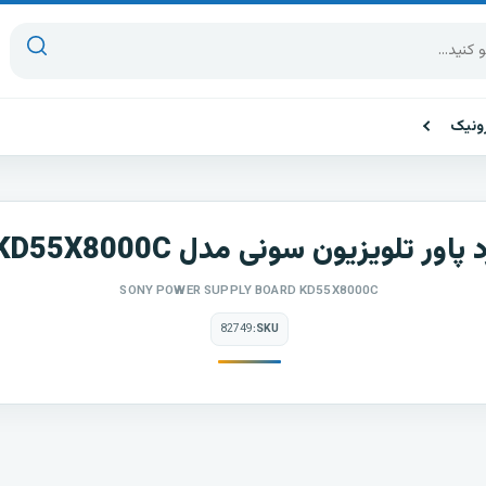
ونیک
 پاور تلویزیون سونی مدل KD55X8000C
SONY POWER SUPPLY BOARD KD55X8000C
82749
SKU: