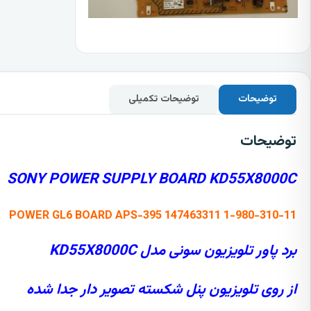
توضیحات
توضیحات تکمیلی
توضیحات
SONY POWER SUPPLY BOARD KD55X8000C
POWER GL6 BOARD APS-395 147463311 1-980-310-11
برد پاور تلویزیون سونی مدل KD55X8000C
از روی تلویزیون پنل شکسته تصویر دار جدا شده