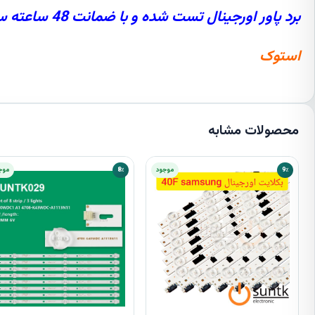
برد پاور اورجینال تست شده و با ضمانت 48 ساعته سلامت محصول
استوک
محصولات مشابه
9٪
موجود
8٪
موج