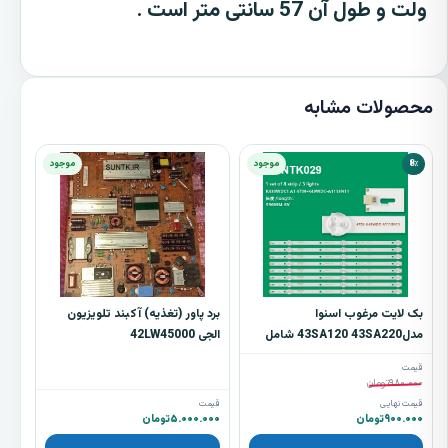
ولت و طول آن 57 سانتی متر است .
محصولات مشابه
8٪
موجود
موجود
بک لایت مرغوب اسنوا
برد پاور (تغذیه) آکبند تلویزیون
مدل43SA120 43SA220 شامل
الجی 42LW45000
8شاخه 3 ال ای دی st029
قیمت
۹۸۰.۰۰۰
تومان
قیمت نهایی
قیمت
۹۰۰.۰۰۰
تومان
۵.۰۰۰.۰۰۰
تومان