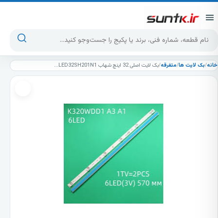
پرش به محتوا
جست‌وجوی محصولات
خانه
/
بک لایت ها
/
متفرقه
/
بک لایت اصلی 32 اینچ شهاب LED32SH201N1 شامل 2شاخه 6 ال ای دی