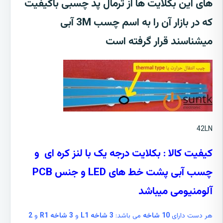
های این بکلایت ها از ترمال پد چسبی باکیفیت
که در بازار آن را به اسم چسب 3M آبی
میشناسند قرار گرفته است
42LN
کیفیت کالا
: بکلایت درجه یک با لنز کره ای و
چسب آبی پشت خط های LED و جنس PCB
آلومنیومی میباشد
هر دست دارای
10 شاخه
می باشد:
3 شاخه L1
و
3 شاخه R1
و
2