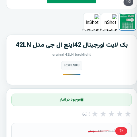
1
/3
بک لایت اورجینال 42اینچ ال جی مدل 42LN
orginal 42LN backlight
st043
SKU:
موجود در انبار
★
★
★
★
★
0
رأی
۱.۵۵۰.۰۰۰
تومان
3٪
قیمت