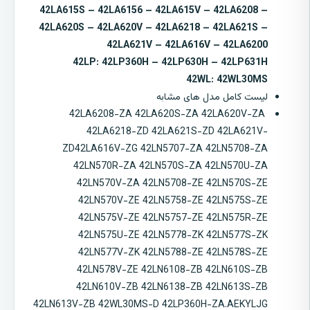
42LA615S – 42LA6156 – 42LA615V – 42LA6208 –
42LA620S – 42LA620V – 42LA6218 – 42LA621S –
42LA621V – 42LA616V – 42LA6200
42LP:
42LP360H – 42LP630H – 42LP631H
42WL:
42WL30MS
لیست کامل مدل های مشابه
42LA6208-ZA 42LA620S-ZA 42LA620V-ZA
42LA6218-ZD 42LA621S-ZD 42LA621V-
ZD42LA616V-ZG 42LN5707-ZA 42LN5708-ZA
42LN570R-ZA 42LN570S-ZA 42LN570U-ZA
42LN570V-ZA 42LN5708-ZE 42LN570S-ZE
42LN570V-ZE 42LN5758-ZE 42LN575S-ZE
42LN575V-ZE 42LN5757-ZE 42LN575R-ZE
42LN575U-ZE 42LN5778-ZK 42LN577S-ZK
42LN577V-ZK 42LN5788-ZE 42LN578S-ZE
42LN578V-ZE 42LN6108-ZB 42LN610S-ZB
42LN610V-ZB 42LN6138-ZB 42LN613S-ZB
42LN613V-ZB 42WL30MS-D 42LP360H-ZA.AEKYLJG