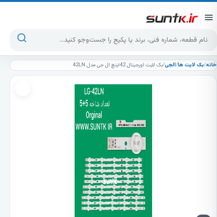
پرش به محتوا
جست‌وجوی محصولات
خانه
/
بک لایت ها
/
الجی
/
بک لایت اورجینال 42اینچ ال جی مدل 42LN