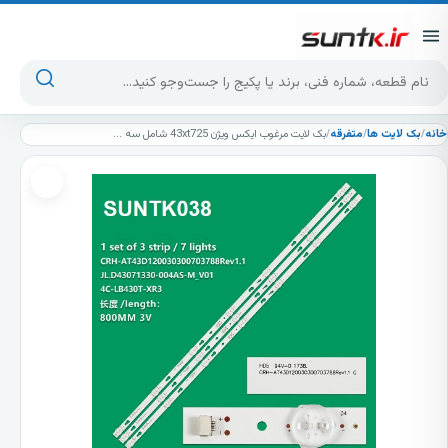
پرش به محتوا
جست‌وجوی محصولات
خانه
/
بک لایت ها
/
متفرقه
/
بک لایت مرغوب ایکس ویژن 43xt725 شامل سه شاخه 7 ال ای دی