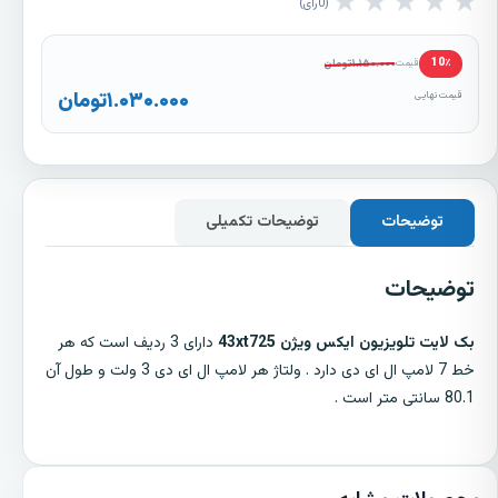
★
★
★
★
★
0
رأی
۱.۱۵۰.۰۰۰
تومان
10٪
قیمت
۱.۰۳۰.۰۰۰
تومان
قیمت نهایی
توضیحات
توضیحات تکمیلی
توضیحات
بک لایت تلویزیون ایکس ویژن 43xt725
دارای 3 ردیف است که هر
خط 7 لامپ ال ای دی دارد . ولتاژ هر لامپ ال ای دی 3 ولت و طول آن
80.1 سانتی متر است .