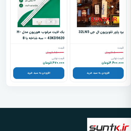
برد پاور تلویزیون ال جی 32LN5
بک لایت مرغوب هوریون مدل H-
43KD5620 – سه شاخه با 8
ال‌ای‌دی 3 ولتی
قیمت
قیمت
۶.۵۰۰.۰۰۰
تومان
۱.۸۵۰.۰۰۰
تومان
قیمت نهایی
قیمت نهایی
۶.۴۰۰.۰۰۰
تومان
۱.۶۷۰.۰۰۰
تومان
افزودن به سبد خرید
افزودن به سبد خرید