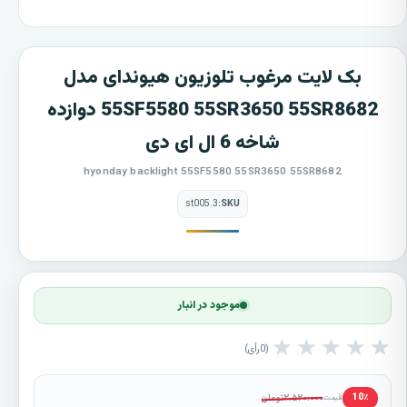
بک لایت مرغوب تلوزیون هیوندای مدل
55SF5580 55SR3650 55SR8682 دوازده
شاخه 6 ال ای دی
hyonday backlight 55SF5580 55SR3650 55SR8682
st005.3
SKU:
موجود در انبار
★
★
★
★
★
0
رأی
۲.۵۲۰.۰۰۰
تومان
10٪
قیمت