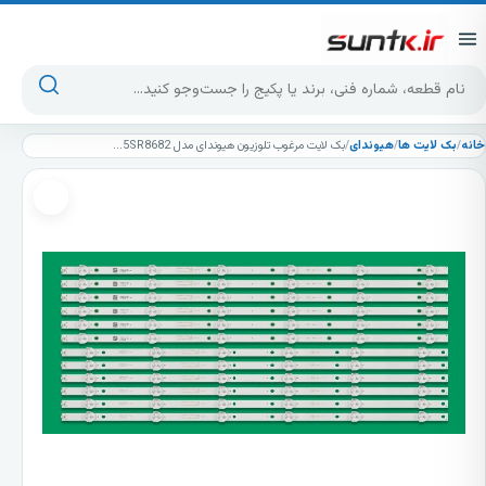
پرش به محتوا
جست‌وجوی محصولات
خانه
/
بک لایت ها
/
هیوندای
/
بک لایت مرغوب تلوزیون هیوندای مدل 55SF5580 55SR3650 55SR8682 دوازده شاخه 6 ال ای دی