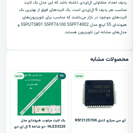
ردیف تعداد متفاوتی ال‌ای‌دی داشته باشد که این مدل بک لایت
مناسب هر ردیف 6 ال‌ای‌دی است. بک لایت‌های فوق از بهترین بک
لایت‌های موجود در بازار می‌باشند که مناسب برای تلویزیون‌های
هیوندای 55 اینچ مدل 55PUT5801 55PFT6100 55PFT4002 و
مدل‌های مشابه این تلویزیون هستند.
محصولات مشابه
موجود
10٪
موجود
آی سی میکرو کنترلر R5F21257SN
بک لایت مرغوب هیوندای مدل
HLED3220 -دو شاخه 5 ال ای دی