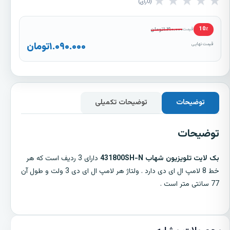
★
★
★
★
★
0
رأی
۱.۲۱۰.۰۰۰
تومان
10٪
قیمت
۱.۰۹۰.۰۰۰
تومان
قیمت نهایی
توضیحات
توضیحات تکمیلی
توضیحات
بک لایت تلویزیون شهاب 431800SH-N
دارای 3 ردیف است که هر
خط 8 لامپ ال ای دی دارد . ولتاژ هر لامپ ال ای دی 3 ولت و طول آن
77 سانتی متر است .