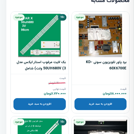
محصولات مشابه
موجود
10٪
موجود
برد پاور تلویزیون سونی KD-
بک لایت مرغوب استار ایکس مدل
60X6700E
50UH680V (3 ولت) شامل
4شاخه9ال ای دی
قیمت
۱.۹۱۰.۰۰۰
تومان
قیمت
قیمت نهایی
۱۸.۰۰۰.۰۰۰
تومان
۱.۷۲۰.۰۰۰
تومان
افزودن به سبد خرید
افزودن به سبد خرید
موجود
10٪
موجود