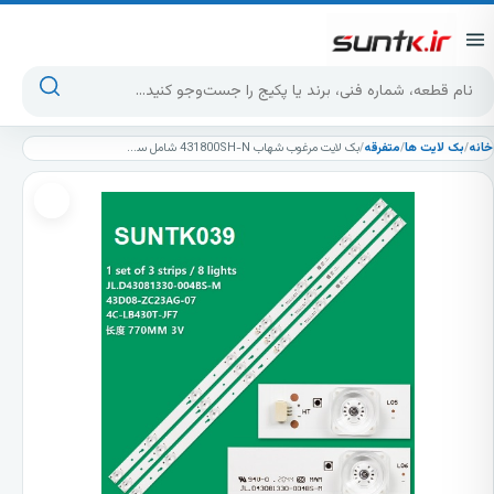
پرش به محتوا
جست‌وجوی محصولات
خانه
/
بک لایت ها
/
متفرقه
/
بک لایت مرغوب شهاب 431800SH-N شامل سه شاخه 8 ال ای دی