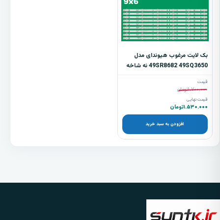
بک لایت مرغوب هیوندای مدل
49SR8682 49SQ3650 نه شاخه
6 ال ای دی
قیمت
۱.۷۰۰.۰۰۰
تومان
قیمت نهایی
۱.۵۳۰.۰۰۰
تومان
افزودن به سبد خرید