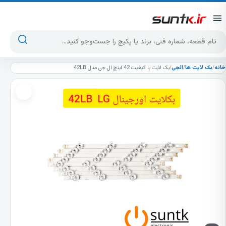
پرش به محتوا
جست‌وجوی محصولات
خانه
/
بک لایت ها
/
الجی
/
بک لایت با کیفیت 42 اینچ ال جی مدل 42LB