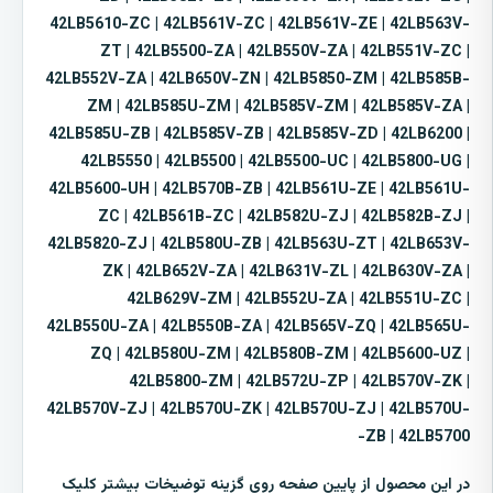
42LB5610-ZC | 42LB561V-ZC | 42LB561V-ZE | 42LB563V-
ZT | 42LB5500-ZA | 42LB550V-ZA | 42LB551V-ZC |
42LB552V-ZA | 42LB650V-ZN | 42LB5850-ZM | 42LB585B-
ZM | 42LB585U-ZM | 42LB585V-ZM | 42LB585V-ZA |
42LB585U-ZB | 42LB585V-ZB | 42LB585V-ZD | 42LB6200 |
42LB5550 | 42LB5500 | 42LB5500-UC | 42LB5800-UG |
42LB5600-UH | 42LB570B-ZB | 42LB561U-ZE | 42LB561U-
ZC | 42LB561B-ZC | 42LB582U-ZJ | 42LB582B-ZJ |
42LB5820-ZJ | 42LB580U-ZB | 42LB563U-ZT | 42LB653V-
ZK | 42LB652V-ZA | 42LB631V-ZL | 42LB630V-ZA |
42LB629V-ZM | 42LB552U-ZA | 42LB551U-ZC |
42LB550U-ZA | 42LB550B-ZA | 42LB565V-ZQ | 42LB565U-
ZQ | 42LB580U-ZM | 42LB580B-ZM | 42LB5600-UZ |
42LB5800-ZM | 42LB572U-ZP | 42LB570V-ZK |
42LB570V-ZJ | 42LB570U-ZK | 42LB570U-ZJ | 42LB570U-
ZB | 42LB5700-
در این محصول از پایین صفحه روی گزینه توضیخات بیشتر کلیک