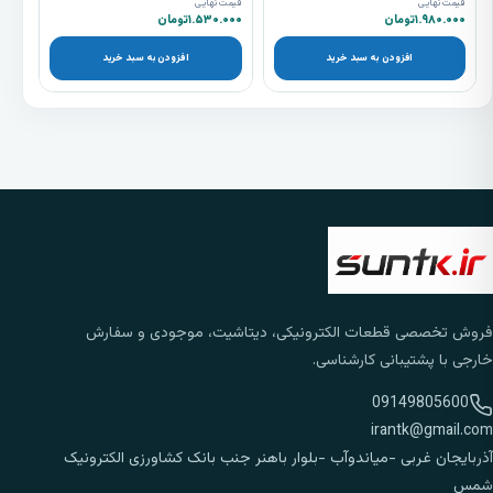
قیمت نهایی
قیمت نهایی
۱.۹۸۰.۰۰۰
تومان
۱.۵۳۰.۰۰۰
تومان
افزودن به سبد خرید
افزودن به سبد خرید
فروش تخصصی قطعات الکترونیکی، دیتاشیت، موجودی و سفارش
خارجی با پشتیبانی کارشناسی.
09149805600
irantk@gmail.com
آذربایجان غربی -میاندوآب -بلوار باهنر جنب بانک کشاورزی الکترونیک
شمس