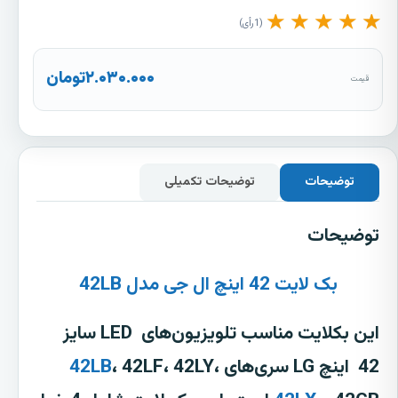
★
★
★
★
★
1
رأی
۲.۰۳۰.۰۰۰
تومان
قیمت
توضیحات
توضیحات تکمیلی
توضیحات
بک لایت 42 اینچ ال جی مدل 42LB
این بکلایت مناسب تلویزیون‌های LED سایز
42 اینچ LG سری‌های
، 42LF، 42LY،
42LB