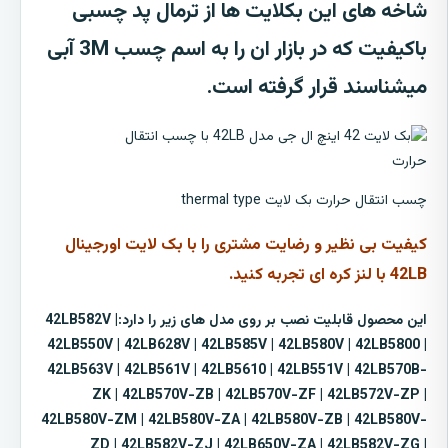
شاخه های این بکلایت ها از ترمال پد چسبی
باکیفیت که در بازار ان را به اسم چسب 3M آبی
میشناسند قرار گرفته است.
چسب انتقال حرارت بک لایت thermal type
کیفیت بی نظیر و رضایت مشتری را با بک لایت اورجینال
42LB با لنز کره ای تجربه کنید.
این محصول قابلیت نصب بر روی مدل های زیر را دارد:42LB582V |
42LB550V | 42LB628V | 42LB585V | 42LB580V | 42LB5800 |
42LB563V | 42LB561V | 42LB5610 | 42LB551V | 42LB570B-
ZK | 42LB570V-ZB | 42LB570V-ZF | 42LB572V-ZP |
42LB580V-ZM | 42LB580V-ZA | 42LB580V-ZB | 42LB580V-
ZD | 42LB582V-ZJ | 42LB650V-ZA | 42LB582V-ZG |