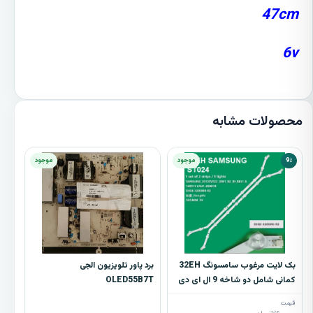
47cm
6v
محصولات مشابه
9٪
موجود
موجود
بک لایت مرغوب سامسونگ 32EH
برد پاور تلویزیون الجی
کمانی شامل دو شاخه 9 ال ای دی
OLED55B7T
قیمت