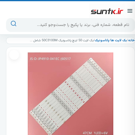
پرش به محتوا
جست‌وجوی محصولات
خانه
/
بک لایت ها
/
پاناسونیک
/
بک لایت 50 اینچ پاناسونیک 50C3100M شامل 10شاخه 4 ال ای دی