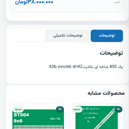
۳۸.۰۰۰.۰۰۰
تومان
قیمت
توضیحات
توضیحات تکمیلی
توضیحات
پک 800 شاخه ای بکلایت42lb innotek drt42
محصولات مشابه
10٪
موجود
10٪
موجود