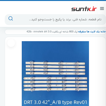
پرش به محتوا
جست‌وجوی محصولات
خانه
/
بک لایت ها
/
متفرقه
/
پک 800 شاخه ای بکلایت 42lb -innotek drt 3.0