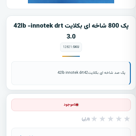
پک 800 شاخه ای بکلایت 42lb -innotek drt
3.0
12821
SKU:
پک صد شاخه ای بکلایت42lb innotek drt42
ناموجود
★
★
★
★
★
0
رأی