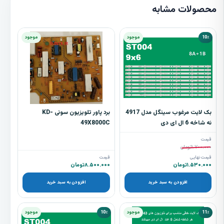
محصولات مشابه
10٪
موجود
موجود
بک لایت مرغوب سینگل مدل 4917
برد پاور تلویزیون سونی KD-
نه شاخه 6 ال ای دی
49X8000C
قیمت
۱.۷۰۰.۰۰۰
تومان
قیمت نهایی
قیمت
۱.۵۳۰.۰۰۰
تومان
۸.۵۰۰.۰۰۰
تومان
افزودن به سبد خرید
افزودن به سبد خرید
11٪
موجود
10٪
موجود