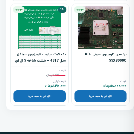
موجود
11٪
موجود
برد مین تلویزیون سونی KD-
بک لایت مرغوب تلویزیون سینگل
55X8000C
مدل 4317 – هشت شاخه 5 ال ای
دی - st003
قیمت
۱.۳۳۰.۰۰۰
تومان
قیمت
قیمت نهایی
۱۸.۰۰۰.۰۰۰
تومان
۱.۱۹۰.۰۰۰
تومان
افزودن به سبد خرید
افزودن به سبد خرید