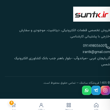
فروش تخصصی قطعات الکترونیکی، دیتاشیت، موجودی و سفارش
خارجی با پشتیبانی کارشناسی.
09149805600
irantk@gmail.com
آذربایجان غربی -میاندوآب -بلوار باهنر جنب بانک کشاورزی الکترونیک
شمس
© 1405 فروشگاه سانتک — تمامی حقوق محفوظ است.
0
خانه
دسته‌ها
پروفایل
سبد